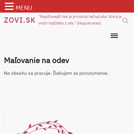
MENU
Skip
"Najúčinnejší liek je prírodná liečivá sila, ktorá je
ZOVI.SK
Sear
vnútri každého z nás." (Hippokrates)
to
content
Maľovanie na odev
Na obsahu sa pracuje. Ďakujem za porozumenie.