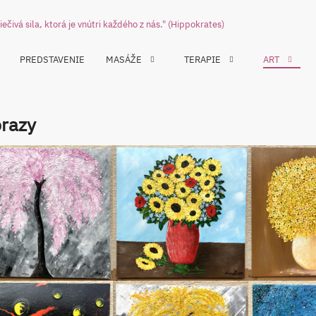
liečivá sila, ktorá je vnútri každého z nás." (Hippokrates)
PREDSTAVENIE
MASÁŽE
TERAPIE
ART
razy