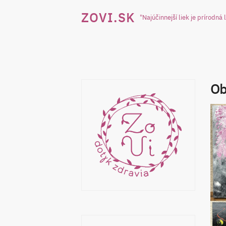
Skip
ZOVI.SK
"Najúčinnejší liek je prírodná 
to
content
Ob