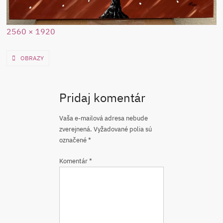
Full
2560 × 1920
size
Navigácia
OBRAZY
v
článku
Pridaj komentár
Vaša e-mailová adresa nebude
zverejnená.
Vyžadované polia sú
označené
*
Komentár
*